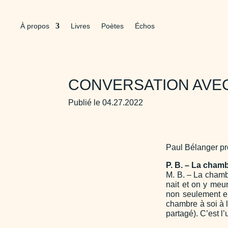
À propos
Livres
Poètes
Échos
CONVERSATION AVEC
Publié le 04.27.2022
Paul Bélanger p
P. B. – La cham
M. B. – La chambr
nait et on y meur
non seulement ent
chambre à soi à l
partagé). C’est l’