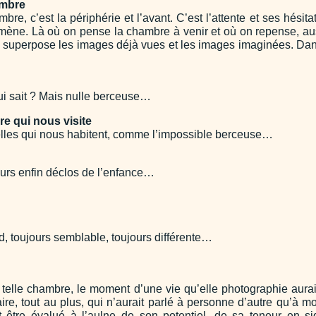
ambre
bre, c’est la périphérie et l’avant. C’est l’attente et ses hésita
l mène. Là où on pense la chambre à venir et où on repense, a
ui superpose les images déjà vues et les images imaginées. Dans
i sait ? Mais nulle berceuse…
re qui nous visite
 celles qui nous habitent, comme l’impossible berceuse…
murs enfin déclos de l’enfance…
d, toujours semblable, toujours différente…
telle chambre, le moment d’une vie qu’elle photographie aurait é
ire, tout au plus, qui n’aurait parlé à personne d’autre qu’à m
t être évalué à l’aulne de son potentiel, de sa teneur en s