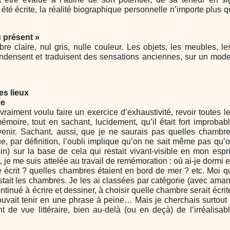
a été écrite, la réalité biographique personnelle n’importe plus 
u présent »
e claire, nul gris, nulle couleur. Les objets, les meubles, le
densent et traduisent des sensations anciennes, sur un mod
es lieux
ce
vraiment voulu faire un exercice d’exhaustivité, revoir toutes l
oire, tout en sachant, lucidement, qu’il était fort improbab
enir. Sachant, aussi, que je ne saurais pas quelles chambr
ue, par définition, l’oubli implique qu’on ne sait même pas qu’
in) sur la base de cela qui restait vivant-visible en mon espri
t, je me suis attelée au travail de remémoration : où ai-je dormi 
écrit ? quelles chambres étaient en bord de mer ? etc. Moi q
listait les chambres. Je les ai classées par catégorie (avec aman
 continué à écrire et dessiner, à choisir quelle chambre serait écrit
pouvait tenir en une phrase à peine… Mais je cherchais surtout
nt de vue littéraire, bien au-delà (ou en deçà) de l’irréalisab