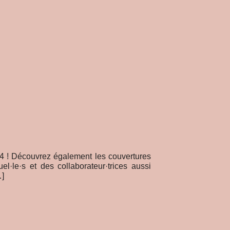
NOUVEAUTÉS
01.25.24
 ! Découvrez également les couvertures
La saison Hiver-
el·le·s et des collaborateur·trices aussi
attendant, nous
…]
eu le privilège c