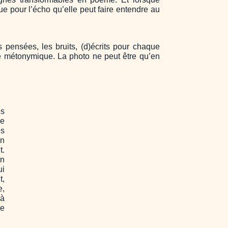
que pour l’écho qu’elle peut faire entendre au
s pensées, les bruits, (d)écrits pour chaque
e métonymique. La photo ne peut être qu’en
es
le
es
on
t.
en
ui
t,
e,
 à
le