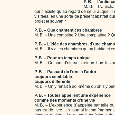
P. B. – L’antich
M. B. – L’anticham
qui n’existe qu’au regard de celui auquel i
visitées, en une sorte de présent abstrait q
projet et souvenir.
P. B. – Que chantent ces chambres
M. B. – Une comptine ? Une complainte ? Qu
P. B. – L’idée des chambres, d’une chamb
M. B. – Il y a les chambres qu’on habite et
P. B. – Pour un temps unique
M. B. – Ou pour d’éternels retours hors les 
P. B. – Passant de l’une à l’autre
toujours semblable
toujours différente
M. B. – On y renait à soi-même ou on s’y per
P. B. – Toutes appellent une expérience
comme des moments d’une vie
M. B. – L’expérience (r)appelée par telle ou 
pas eu de livre. Un journal intime fragmenta
devenir matière. Le minerai mnésique doi