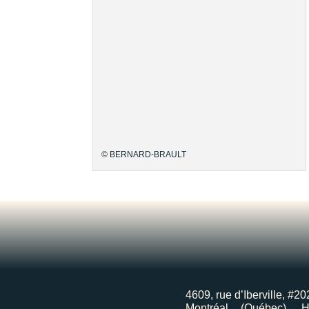
© BERNARD-BRAULT
4609, rue d’Iberville, #20
Montréal (Québec), 