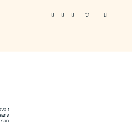



vait
 sans
 son