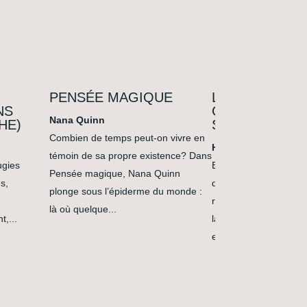
PENSÉE MAGIQUE
L’HISTOIRE D
NS
COMMENT JE 
Nana Quinn
HE)
SÉPARÉE EN 
Combien de temps peut-on vivre en
Hoda Adra
témoin de sa propre existence? Dans
ugies
Entre humour, réalis
Pensée magique, Nana Quinn
s,
détours pseudo-docum
plonge sous l’épiderme du monde :
récit hybride, inspiré 
là où quelque...
,...
la tradition orale ara
explore les effets des 