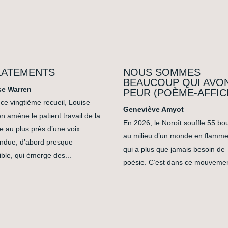
LATEMENTS
NOUS SOMMES
BEAUCOUP QUI AVO
se Warren
PEUR (POÈME-AFFIC
ce vingtième recueil, Louise
Geneviève Amyot
n amène le patient travail de la
En 2026, le Noroît souffle 55 bo
e au plus près d’une voix
au milieu d’un monde en flamme
endue, d’abord presque
qui a plus que jamais besoin de
ible, qui émerge des...
poésie. C’est dans ce mouvement