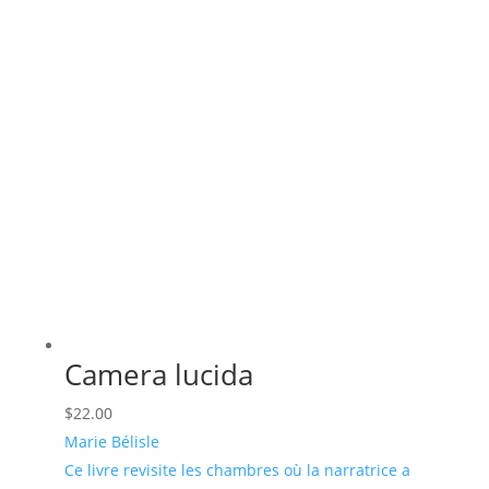
récent
au
plus
ancien
Camera lucida
$
22.00
Marie Bélisle
Ce livre revisite les chambres où la narratrice a