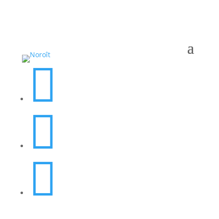


