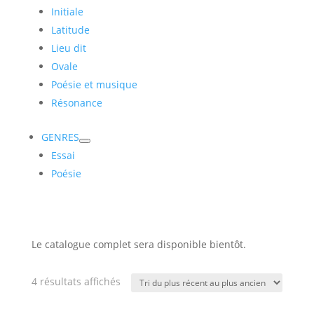
Initiale
Latitude
Lieu dit
Ovale
Poésie et musique
Résonance
GENRES
Essai
Poésie
Le catalogue complet sera disponible bientôt.
Trié
4 résultats affichés
du
plus