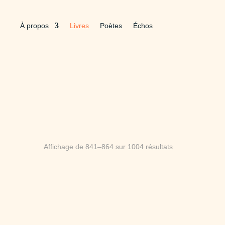
À propos
Livres
Poètes
Échos
Trié
Affichage de 841–864 sur 1004 résultats
du
plus
récent
au
plus
ancien