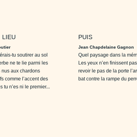
 LIEU
PUIS
utier
Jean Chapdelaine Gagnon
rais-tu soutirer au sol
Quel paysage dans la mém
erbe ne te lie parmi les
Les yeux n’en finissent pa
s nus aux chardons
revoir le pas de la porte l’a
fs comme l’accent des
bat contre la rampe du perr
tu n’es ni le premier...