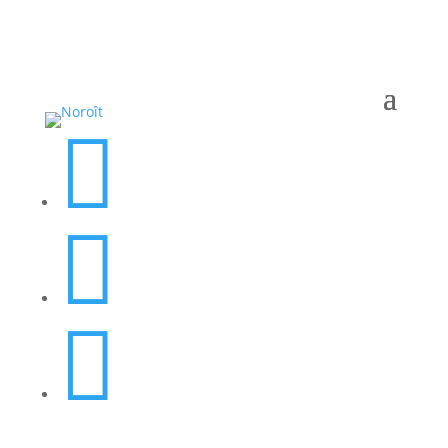


