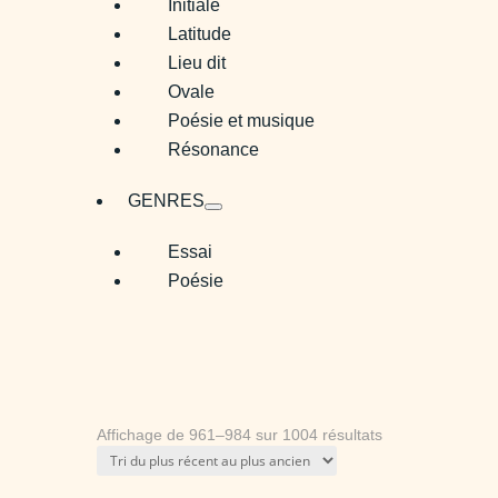
Initiale
Latitude
Lieu dit
Ovale
Poésie et musique
Résonance
GENRES
Essai
Poésie
Trié
Affichage de 961–984 sur 1004 résultats
du
plus
récent