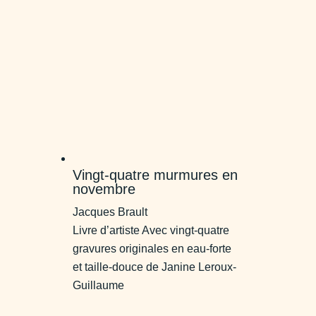
au
plus
ancien
Vingt-quatre murmures en
novembre
Jacques Brault
Livre d’artiste Avec vingt-quatre
gravures originales en eau-forte
et taille-douce de Janine Leroux-
Guillaume