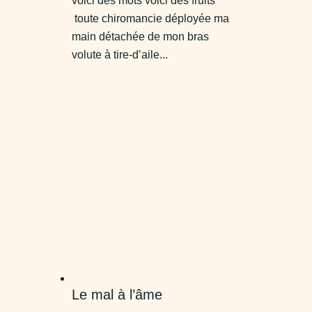
voici des mots voici des fruits
toute chiromancie déployée ma
main détachée de mon bras
volute à tire-d’aile...
Le mal à l’âme