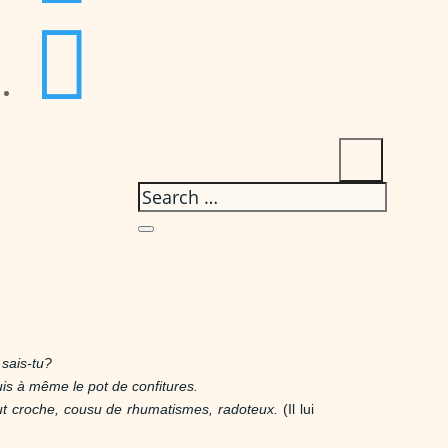

 sais-tu?
uis à même le pot de confitures.
out croche, cousu de rhumatismes, radoteux.
(Il lui