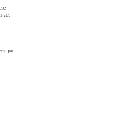
#202
2H 2L9
eb par