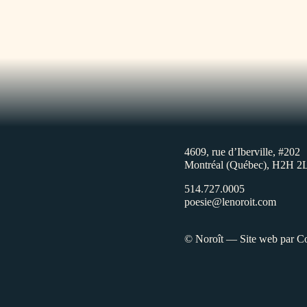
4609, rue d’Iberville, #202
Montréal (Québec), H2H 2
514.727.0005
poesie@lenoroit.com
© Noroît — Site web par
Co