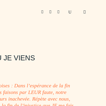



Ù JE VIENS
ises : Dans l’espérance de la fin
s faisons par LEUR faute, notre
ours inachevée. Répète avec nous,
la fin de l’injustice que JE me fais