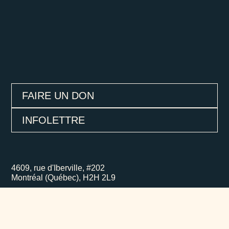
FAIRE UN DON
INFOLETTRE
4609, rue d'Iberville, #202
Montréal (Québec), H2H 2L9
514-727-0005
poesie@lenoroit.com
© Noroît — Site web par
Collaboration Spéciale