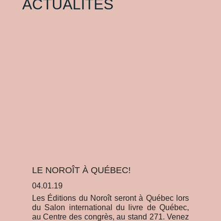
ACTUALITÉS
LE NOROÎT À QUÉBEC!
LE
04.01.19
12.
Les Éditions du Noroît seront à Québec lors
L’e
du Salon international du livre de Québec,
d’É
au Centre des congrès, au stand 271. Venez
Gi