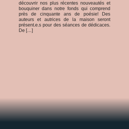
découvrir nos plus récentes nouveautés et
Ca
bouquiner dans notre fonds qui comprend
vi
près de cinquante ans de poésie! Des
Al
auteurs et autrices de la maison seront
cul
présent.e.s pour des séances de dédicaces.
De […]