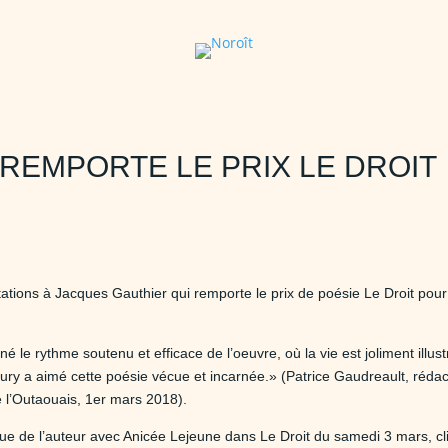
REMPORTE LE PRIX LE DROIT
itations à Jacques Gauthier qui remporte le prix de poésie Le Droit pou
gné le rythme soutenu et efficace de l’oeuvre, où la vie est joliment ill
jury a aimé cette poésie vécue et incarnée.» (Patrice Gaudreault, rédact
e l’Outaouais, 1er mars 2018).
evue de l’auteur avec Anicée Lejeune dans Le Droit du samedi 3 mars,
cl