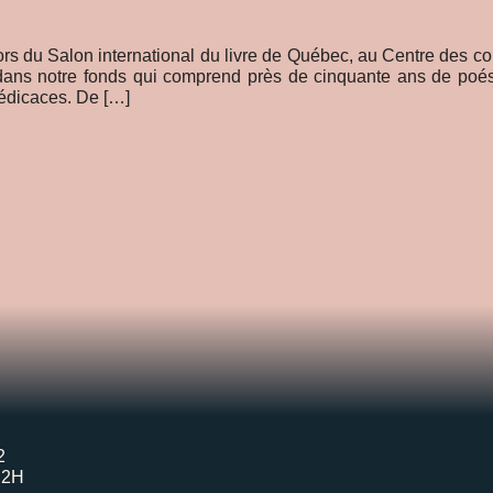
ors du Salon international du livre de Québec, au Centre des c
dans notre fonds qui comprend près de cinquante ans de poési
dédicaces. De […]
2
H2H