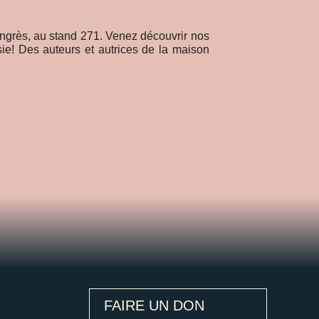
12.20.18
ongrès, au stand 271. Venez découvrir nos
L’essai Les ch
e! Des auteurs et autrices de la maison
Emery, dans une 
FAIRE UN DON