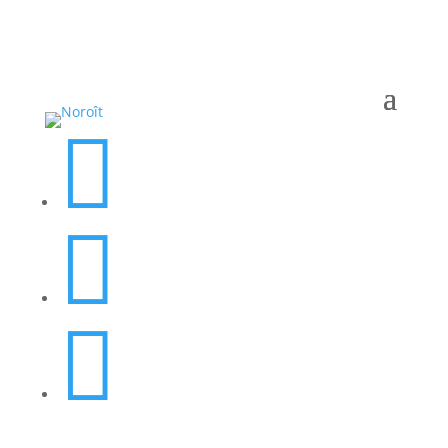


