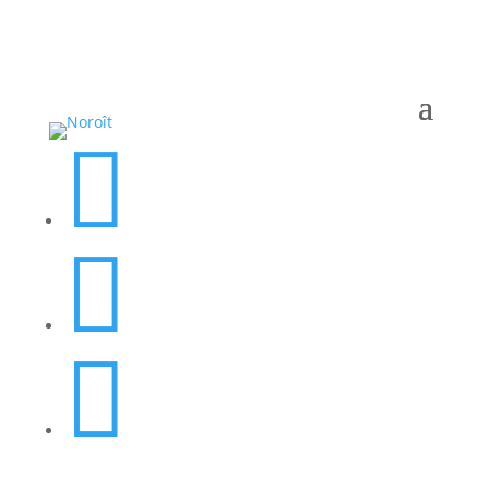


