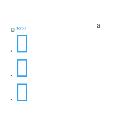


