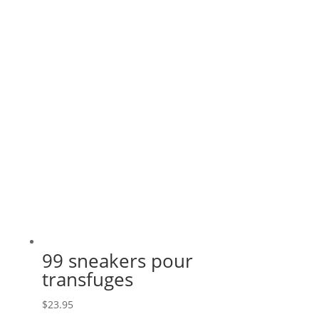
récent
au
plus
ancien
99 sneakers pour
transfuges
$
23.95