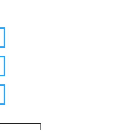


