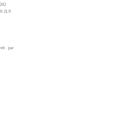
#202
2H 2L9
eb par