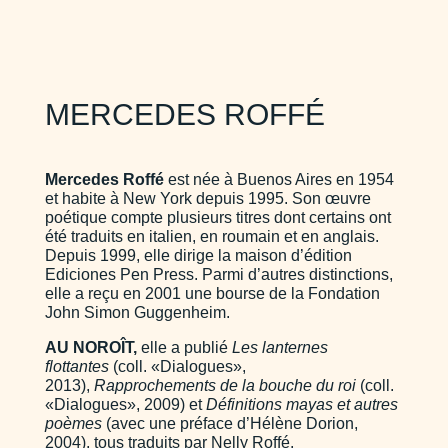
MERCEDES ROFFÉ
Mercedes Roffé
est née à Buenos Aires en 1954
et habite à New York depuis 1995. Son œuvre
poétique compte plusieurs titres dont certains ont
été traduits en italien, en roumain et en anglais.
Depuis 1999, elle dirige la maison d’édition
Ediciones Pen Press. Parmi d’autres distinctions,
elle a reçu en 2001 une bourse de la Fondation
John Simon Guggenheim.
AU NOROÎT
,
elle a publié
Les lanternes
flottantes
(coll. «Dialogues»,
2013),
Rapprochements de la bouche du roi
(coll.
«Dialogues», 2009) et
Définitions mayas et autres
poèmes
(avec une préface d’Hélène Dorion,
2004), tous traduits par Nelly Roffé.