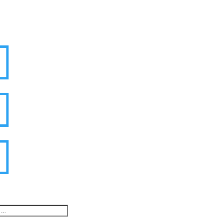


