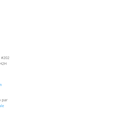
, #202
 H2H
m
b par
ale