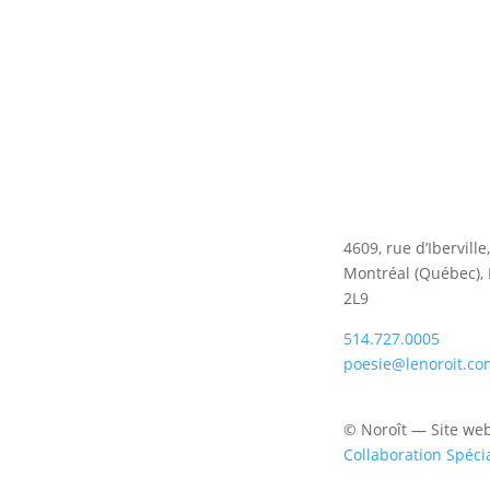
4609, rue d’Iberville
Montréal (Québec),
2L9
514.727.0005
poesie@lenoroit.co
© Noroît — Site we
Collaboration Spéci