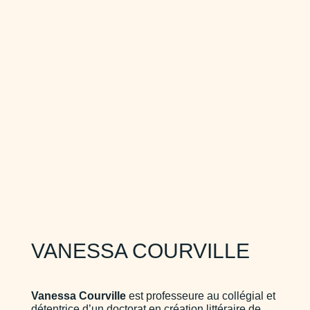
VANESSA COURVILLE
Vanessa Courville
est professeure au collégial et
détentrice d’un doctorat en création littéraire de