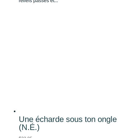
reliefs passés et...
Une écharde sous ton ongle
(N.É.)