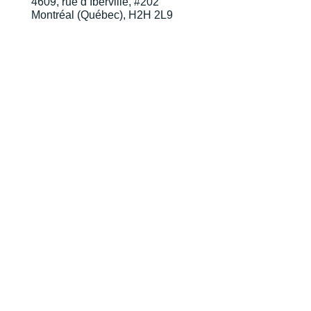
4609, rue d’Iberville, #202
Montréal (Québec), H2H 2L9