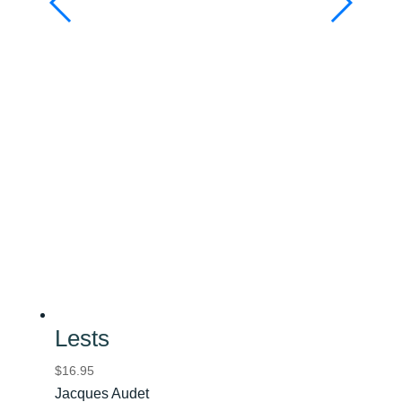
Lests
$
16.95
Jacques Audet