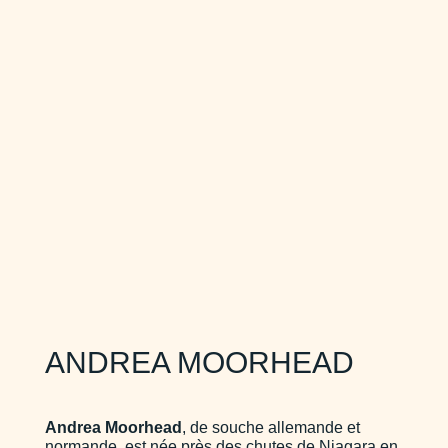
ANDREA MOORHEAD
Andrea Moorhead
, de souche allemande et
normande, est née près des chutes de Niagara en