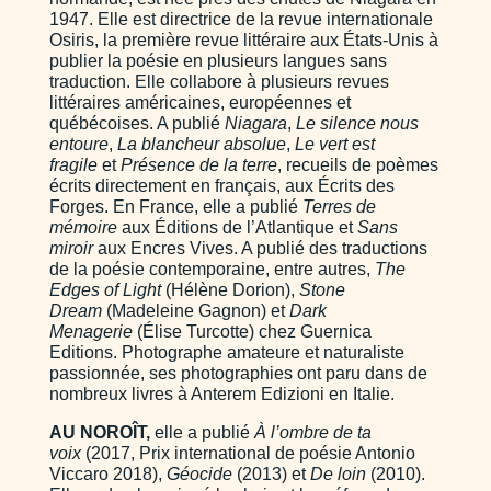
1947. Elle est directrice de la revue internationale
Osiris, la première revue littéraire aux États-Unis à
publier la poésie en plusieurs langues sans
traduction. Elle collabore à plusieurs revues
littéraires américaines, européennes et
québécoises. A publié
Niagara
,
Le silence nous
entoure
,
La blancheur absolue
,
Le vert est
fragile
et
Présence de la terre
, recueils de poèmes
écrits directement en français, aux Écrits des
Forges. En France, elle a publié
Terres de
mémoire
aux Éditions de l’Atlantique et
Sans
miroir
aux Encres Vives. A publié des traductions
de la poésie contemporaine, entre autres,
The
Edges of Light
(Hélène Dorion),
Stone
Dream
(Madeleine Gagnon) et
Dark
Menagerie
(Élise Turcotte) chez Guernica
Editions. Photographe amateure et naturaliste
passionnée, ses photographies ont paru dans de
nombreux livres à Anterem Edizioni en Italie.
AU NOROÎT,
elle a publié
À l’ombre de ta
voix
(2017, Prix international de poésie Antonio
Viccaro 2018),
Géocide
(2013) et
De loin
(2010).