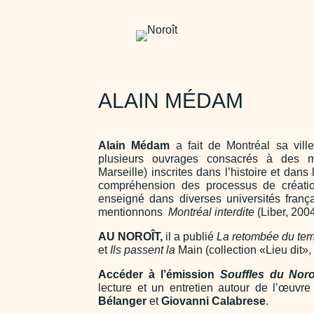
ALAIN MÉDAM
Alain Médam
a fait de Montréal sa ville
plusieurs ouvrages consacrés à des m
Marseille) inscrites dans l’histoire et dans
compréhension des processus de création 
enseigné dans diverses universités franç
mentionnons
Montréal interdite
(Liber, 2004
AU NOROÎT,
il a publié
La retombée du te
et
Ils passent la
Main (collection «Lieu dit»,
Accéder à l’émission
Souffles du Noro
lecture et un entretien autour de l’œuv
Bélanger
et
Giovanni Calabrese
.