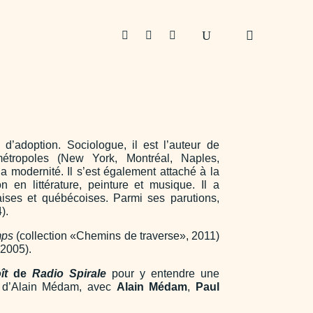



 d’adoption. Sociologue, il est l’auteur de
étropoles (New York, Montréal, Naples,
 la modernité. Il s’est également attaché à la
en littérature, peinture et musique. Il a
aises et québécoises. Parmi ses parutions,
).
mps
(collection «Chemins de traverse», 2011)
 2005).
ît
de
Radio Spirale
pour y entendre une
re d’Alain Médam, avec
Alain Médam
,
Paul