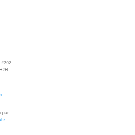
, #202
 H2H
m
b par
ale