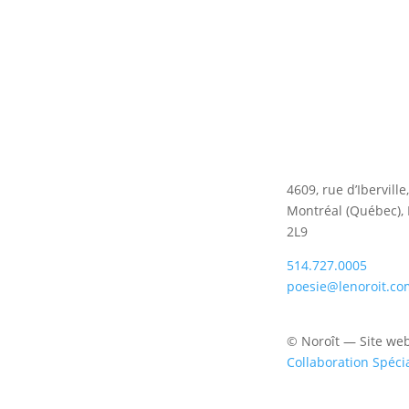
4609, rue d’Iberville
Montréal (Québec),
2L9
514.727.0005
poesie@lenoroit.co
© Noroît — Site we
Collaboration Spéci