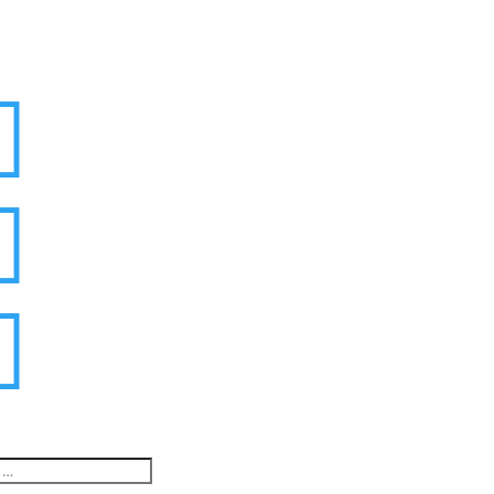


