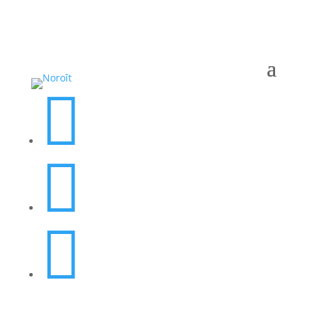


