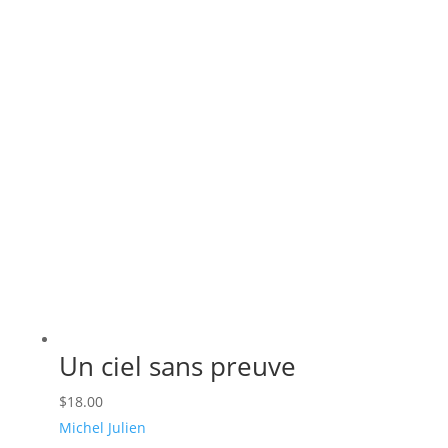
récent
au
plus
ancien
Un ciel sans preuve
$
18.00
Michel Julien