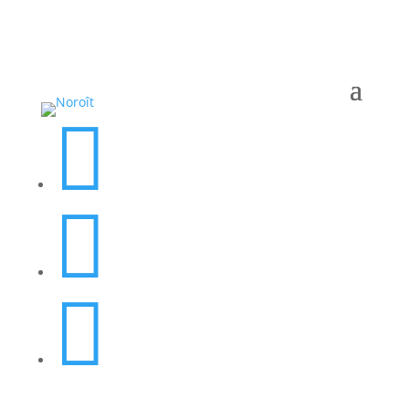


