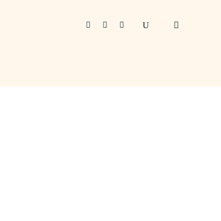


