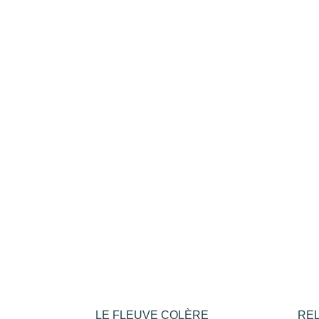
plus
récent
au
plus
ancien
LE FLEUVE COLÈRE
REL