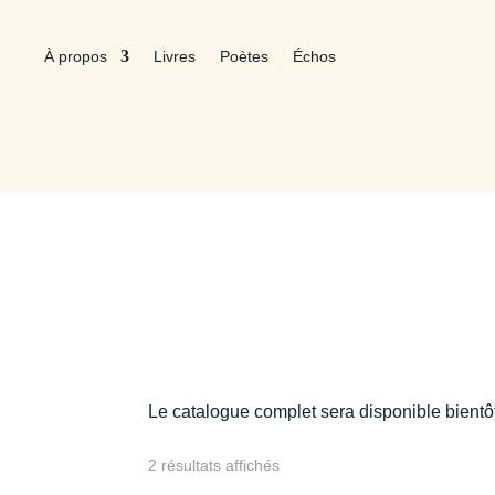
À propos
Livres
Poètes
Échos
Le catalogue complet sera disponible bientô
Trié
2 résultats affichés
du