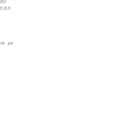
#202
2H 2L9
eb par