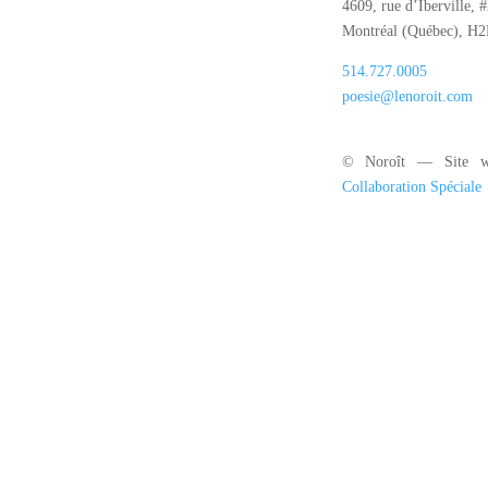
4609, rue d’Iberville, 
Montréal (Québec), H
514.727.0005
poesie@lenoroit.com
© Noroît — Site w
Collaboration Spéciale