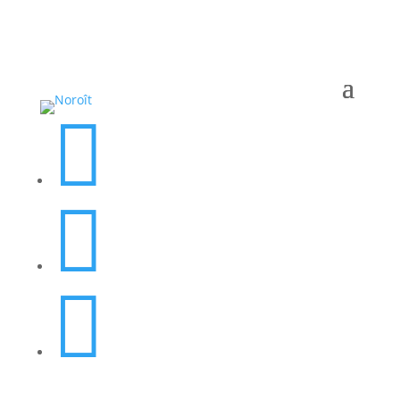


