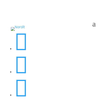


