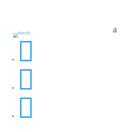


