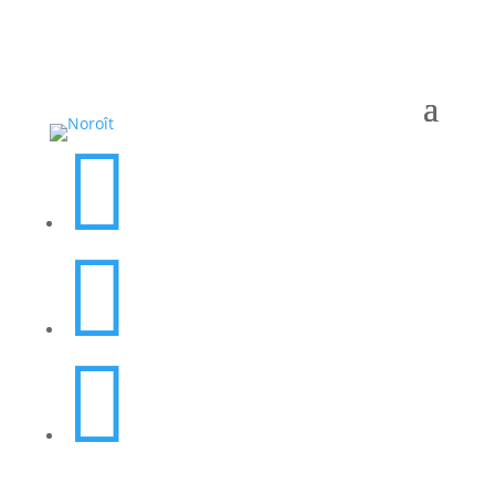


