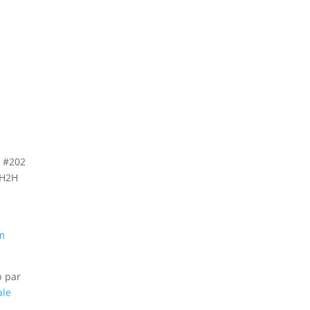
, #202
 H2H
m
b par
ale