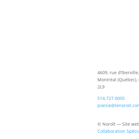
4609, rue d’Iberville
Montréal (Québec),
2L9
514.727.0005
poesie@lenoroit.co
© Noroît — Site we
Collaboration Spéci