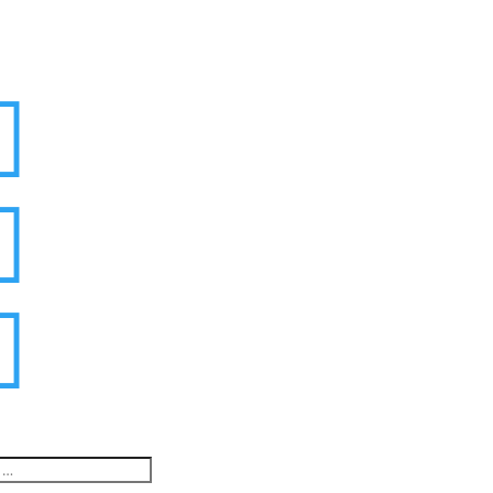


