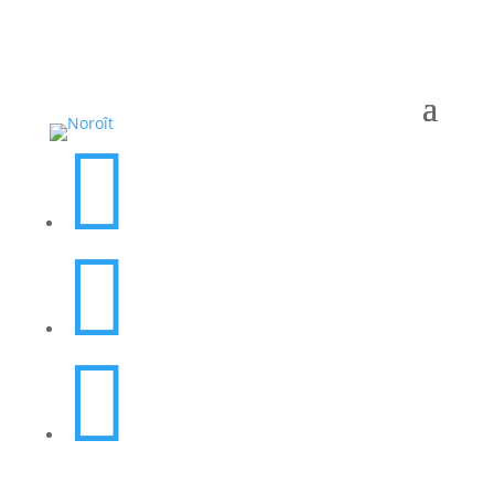


