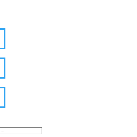


