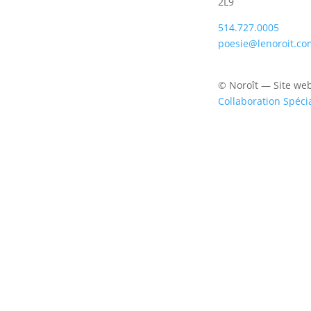
2L9
514.727.0005
poesie@lenoroit.co
© Noroît — Site we
Collaboration Spéci