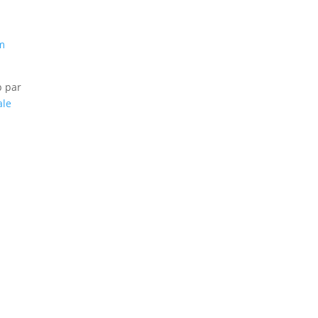
m
b par
ale