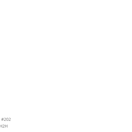
, #202
 H2H