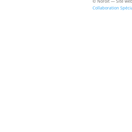
© Noroît — Site we
Collaboration Spéci