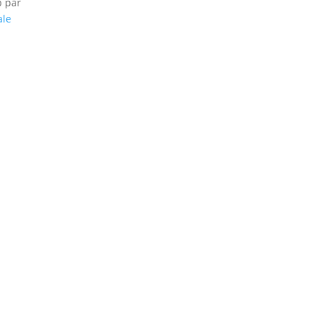
b par
ale