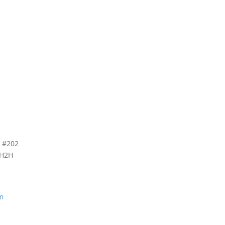
, #202
 H2H
m