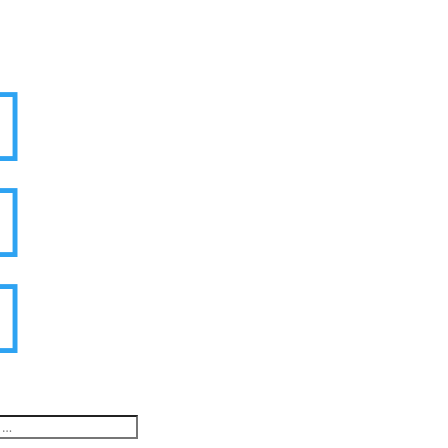


