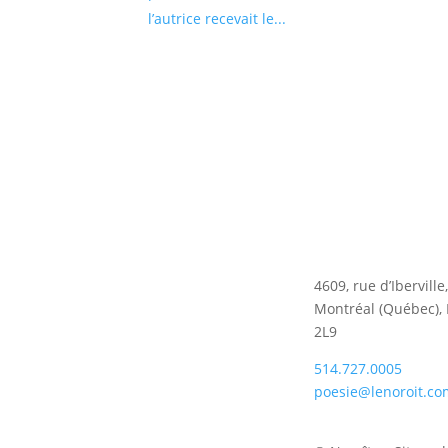
l’autrice recevait le...
4609, rue d’Iberville
Montréal (Québec),
2L9
514.727.0005
poesie@lenoroit.co