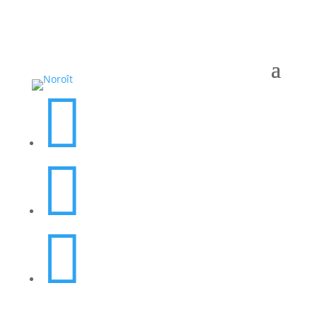


