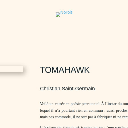
TOMAHAWK
Christian Saint-Germain
Voilà un entrée en poésie percutante! À l’instar du to
lequel il n’a pourtant rien en commun : aussi proche p
mais pas commode, il ne sert pas à fabriquer ni ne ren
L’écriture de
Tomahawk
tourne autour d’une parole v