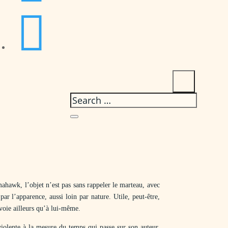

mahawk, l’objet n’est pas sans rappeler le marteau, avec
ar l’apparence, aussi loin par nature. Utile, peut-être,
voie ailleurs qu’à lui-même.
iolente à la mesure du temps qui passe sur son auteur.