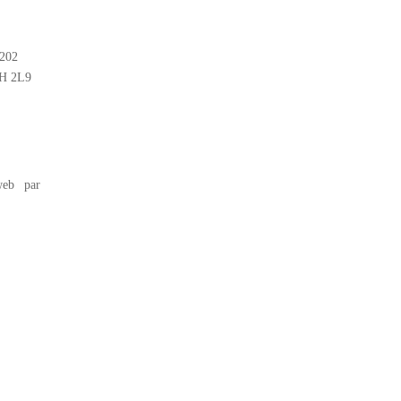
#202
2H 2L9
eb par