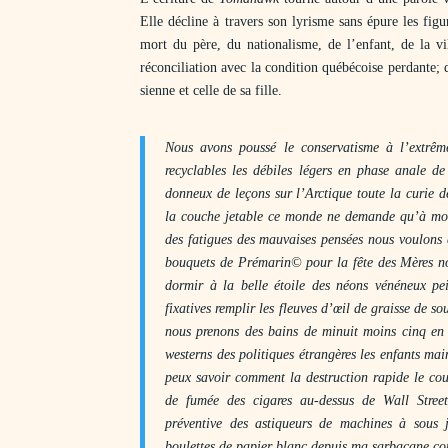
Elle décline à travers son lyrisme sans épure les figu
mort du père, du nationalisme, de l’enfant, de la vi
réconciliation avec la condition québécoise perdante; 
sienne et celle de sa fille.
Nous avons poussé le conservatisme à l’extrême
recyclables les débiles légers en phase anale de
donneux de leçons sur l’Arctique toute la curie de
la couche jetable ce monde ne demande qu’à mour
des fatigues des mauvaises pensées nous voulons c
bouquets de Prémarin© pour la fête des Mères nou
dormir à la belle étoile des néons vénéneux pei
fixatives remplir les fleuves d’œil de graisse de so
nous prenons des bains de minuit moins cinq en
westerns des politiques étrangères les enfants ma
peux savoir comment la destruction rapide le cou
de fumée des cigares au-dessus de Wall Stree
préventive des astiqueurs de machines à sous j
boulettes de papier blanc depuis ma sarbacane c