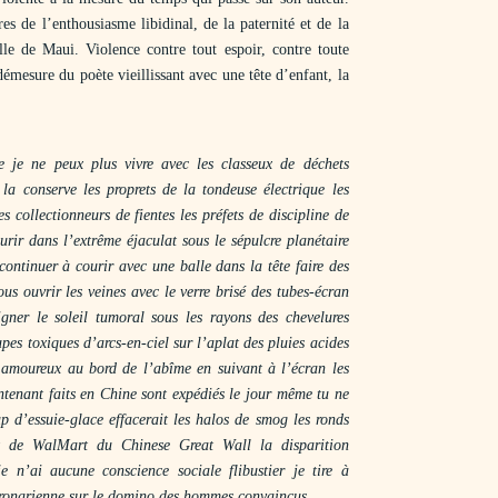
res de l’enthousiasme libidinal, de la paternité et de la
lle de Maui. Violence contre tout espoir, contre toute
démesure du poète vieillissant avec une tête d’enfant, la
 je ne peux plus vivre avec les classeux de déchets
 la conserve les proprets de la tondeuse électrique les
s collectionneurs de fientes les préfets de discipline de
ir dans l’extrême éjaculat sous le sépulcre planétaire
ontinuer à courir avec une balle dans la tête faire des
s ouvrir les veines avec le verre brisé des tubes-écran
gner le soleil tumoral sous les rayons des chevelures
upes toxiques d’arcs-en-ciel sur l’aplat des pluies acides
 amoureux au bord de l’abîme en suivant à l’écran les
intenant faits en Chine sont expédiés le jour même tu ne
p d’essuie-glace effacerait les halos de smog les ronds
t de WalMart du Chinese Great Wall la disparition
e n’ai aucune conscience sociale flibustier je tire à
oronarienne sur le domino des hommes convaincus