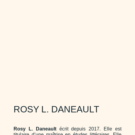
ROSY L. DANEAULT
Rosy L. Daneault
écrit depuis 2017. Elle est
titulaire d’une maîtrise en études littéraires. Elle