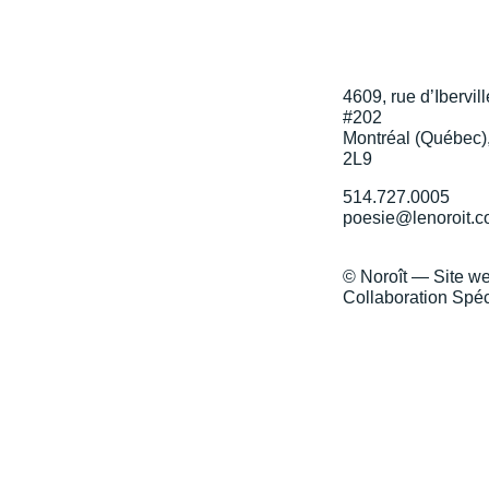
4609, rue d’Ibervill
#202
Montréal (Québec)
2L9
514.727.0005
poesie@lenoroit.
© Noroît — Site w
Collaboration Spéc