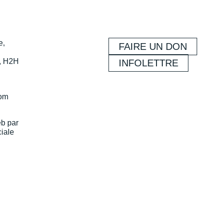
e,
FAIRE UN DON
, H2H
INFOLETTRE
com
eb par
iale