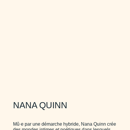
NANA QUINN
Mû·e par une démarche hybride, Nana Quinn crée
des mondes intimes et poétiques dans lesquels