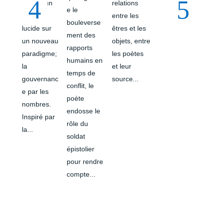
dresse un
relations
e le
constat
entre les
bouleverse
lucide sur
êtres et les
ment des
un nouveau
objets, entre
rapports
paradigme;
les poètes
humains en
la
et leur
temps de
gouvernanc
source...
conflit, le
e par les
poète
nombres.
endosse le
Inspiré par
rôle du
la...
soldat
épistolier
pour rendre
compte...