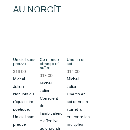
AU NOROÎT
Un ciel sans
Ce monde
Une fin en
preuve
étrange où
soi
naître
$
18.00
$
14.00
$
19.00
Michel
Michel
Michel
Julien
Julien
Julien
Non loin du
Une fin en
Conscient
réquisitoire
soi donne à
de
poétique,
voir et à
l’ambivalenc
Un ciel sans
entendre les
e affective
preuve
multiples
qu’engendr