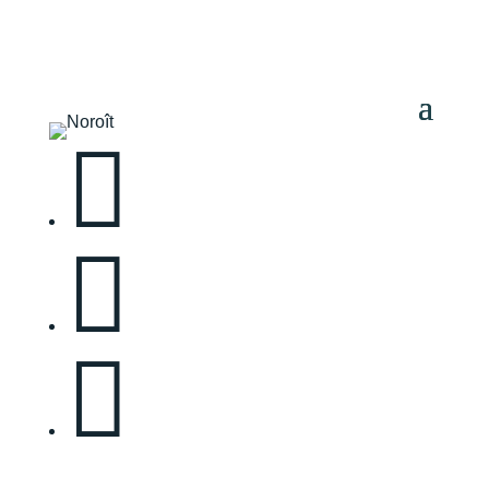


