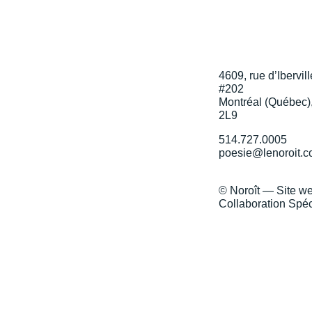
4609, rue d’Ibervill
#202
Montréal (Québec)
2L9
514.727.0005
poesie@lenoroit.
© Noroît — Site w
Collaboration Spéc