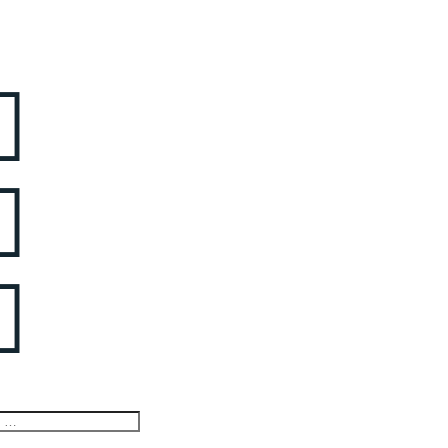


