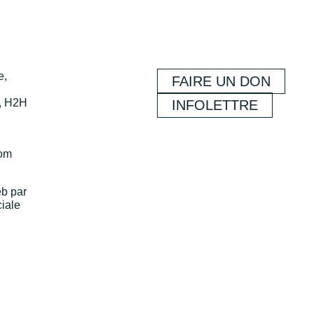
e,
FAIRE UN DON
, H2H
INFOLETTRE
com
eb par
iale