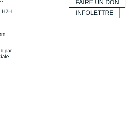
FAIRE UN DON
, H2H
INFOLETTRE
com
eb par
iale