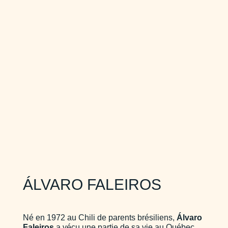
ÁLVARO FALEIROS
Né en 1972 au Chili de parents brésiliens,
Álvaro
Faleiros
a vécu une partie de sa vie au Québec