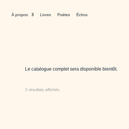
À propos
Livres
Poètes
Échos
Le catalogue complet sera disponible bientôt.
Trié
2 résultats affichés
du
plus
récent
au
plus
ancien