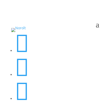


